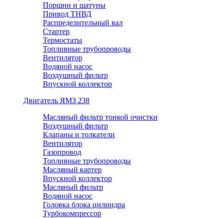
Поршни и шатуны
Привод ТНВД
Распределительный вал
Стартер
Термостаты
Топливные трубопроводы
Вентилятор
Водяной насос
Воздушный фильтр
Впускной коллектор
Двигатель ЯМЗ 238
Масляный фильтр тонкой очистки
Воздушный фильтр
Клапаны и толкатели
Вентилятор
Газопровод
Топливные трубопроводы
Масляный картер
Впускной коллектор
Масляный фильтр
Водяной насос
Головка блока цилиндра
Турбокомпрессор