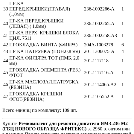
ПР-КА
39
ПЕРЕД.КРЫШКИ(ПРАВАЯ)
236-1002266-А
1
(1,0мм)
ПР-КА ПЕРЕД.КРЫШКИ
40
236-1002265-А
1
(ЛЕВАЯ) ( 1,0мм)
ПР-КА ВЕРХ. КРЫШКИ БЛОКА
41
236-1002258-А3
1
ЦИЛ. 7511
42
ПРОКЛАДКА ВИНТА (ФИБРА)
204А-1003278
6
43
ПР-КА ПАТРУБКА (ПОН.0,8 мм)
201-1306075-А
4
ПР-КА ФИЛЬТРА ТОТ (ПМБ. 2,0
44
201-1117118
1
мм)
ПРОКЛАДКА ЭЛЕМЕНТА (РЕЗ.)
45
201-1117116-А
1
ФТОТ
ПР-КА МАСЛОЗАЛ.ПАТРУБКА
46
201-1114065-А2
1
(РЕЗИНА)
ПРОКЛАДКА КРЫШКИ
47
201-1105552 А
1
ФГОТ(РЕЗИНА)
Всего единиц по комплекту: 109 шт.
Купить
Ремкомплект для ремонта двигателя ЯМЗ-236 М2
(ГБЦ НОВОГО ОБРАЗЦА ФРИТЕКС)
за 2950 р. оптом или