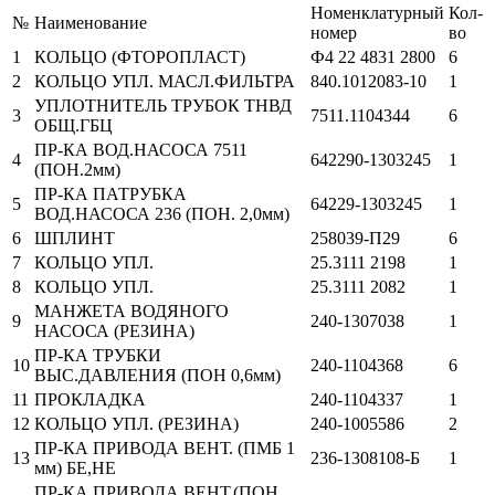
Номенклатурный
Кол-
№
Наименование
номер
во
1
КОЛЬЦО (ФТОРОПЛАСТ)
Ф4 22 4831 2800
6
2
КОЛЬЦО УПЛ. МАСЛ.ФИЛЬТРА
840.1012083-10
1
УПЛОТНИТЕЛЬ ТРУБОК ТНВД
3
7511.1104344
6
ОБЩ.ГБЦ
ПР-КА ВОД.НАСОСА 7511
4
642290-1303245
1
(ПОН.2мм)
ПР-КА ПАТРУБКА
5
64229-1303245
1
ВОД.НАСОСА 236 (ПОН. 2,0мм)
6
ШПЛИНТ
258039-П29
6
7
КОЛЬЦО УПЛ.
25.3111 2198
1
8
КОЛЬЦО УПЛ.
25.3111 2082
1
МАНЖЕТА ВОДЯНОГО
9
240-1307038
1
НАСОСА (РЕЗИНА)
ПР-КА ТРУБКИ
10
240-1104368
6
ВЫС.ДАВЛЕНИЯ (ПОН 0,6мм)
11
ПРОКЛАДКА
240-1104337
1
12
КОЛЬЦО УПЛ. (РЕЗИНА)
240-1005586
2
ПР-КА ПРИВОДА ВЕНТ. (ПМБ 1
13
236-1308108-Б
1
мм) БЕ,НЕ
ПР-КА ПРИВОДА ВЕНТ.(ПОН.