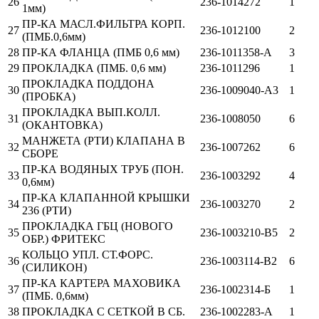
26
236-1014272
1
1мм)
ПР-КА МАСЛ.ФИЛЬТРА КОРП.
27
236-1012100
2
(ПМБ.0,6мм)
28
ПР-КА ФЛАНЦА (ПМБ 0,6 мм)
236-1011358-А
3
29
ПРОКЛАДКА (ПМБ. 0,6 мм)
236-1011296
1
ПРОКЛАДКА ПОДДОНА
30
236-1009040-А3
1
(ПРОБКА)
ПРОКЛАДКА ВЫП.КОЛЛ.
31
236-1008050
6
(ОКАНТОВКА)
МАНЖЕТА (РТИ) КЛАПАНА В
32
236-1007262
6
СБОРЕ
ПР-КА ВОДЯНЫХ ТРУБ (ПОН.
33
236-1003292
4
0,6мм)
ПР-КА КЛАПАННОЙ КРЫШКИ
34
236-1003270
2
236 (РТИ)
ПРОКЛАДКА ГБЦ (НОВОГО
35
236-1003210-В5
2
ОБР.) ФРИТЕКС
КОЛЬЦО УПЛ. СТ.ФОРС.
36
236-1003114-В2
6
(СИЛИКОН)
ПР-КА КАРТЕРА МАХОВИКА
37
236-1002314-Б
1
(ПМБ. 0,6мм)
38
ПРОКЛАДКА С СЕТКОЙ В СБ.
236-1002283-А
1