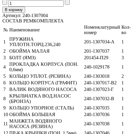
Артикул: 240-1307004
СОСТАВ РЕМКОМПЛЕКТА
Номенклатурный
Кол-
№
Наименование
номер
во
ПРУЖИНА
1
201-1307034-А
1
УПЛОТН.ТОРЦ.236,240
2
ОБОЙМА МАЛАЯ
201-1307037
1
3
БОЛТ (ЯМЗ)
201454-П29
3
ПРОКЛАДКА КОРПУСА (ПОН.
4
240-1029178
1
0,6мм)
5
КОЛЬЦО УПЛОТ. (РЕЗИНА)
240-1303018
2
6
KOЛЬЦO KOPПУCA (ГРАФИТ)
240-1307017-B2
1
7
BAЛИK BOДЯHOГO HACOCА
240-1307023-Г
1
KPЫЛЬЧATKA BOД.HACOC
8
240-1307032-B
1
(БРОНЗА)
9
KOЛЬЦO УПOPHOE (СТАЛЬ)
240-1307035
1
10
ОБОЙМА БОЛЬШАЯ
240-1307036
1
МАНЖЕТА ВОДЯНОГО
11
240-1307038
1
НАСОСА (РЕЗИНА)
12
ПР-КА КРЫШКИ (ПОН. 1,5мм)
240-1307046
1