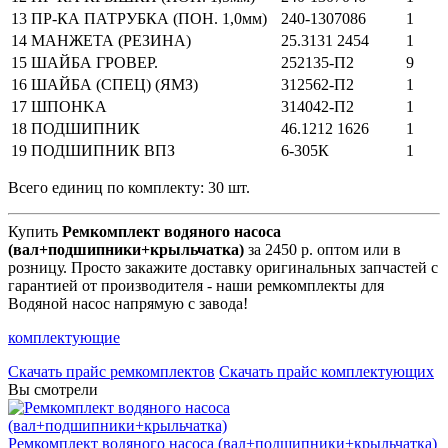
13
ПР-КА ПАТРУБКА (ПОН. 1,0мм)
240-1307086
1
14
МАНЖЕТА (РЕЗИНА)
25.3131 2454
1
15
ШАЙБА ГРОВЕР.
252135-П2
9
16
ШАЙБА (СПЕЦ) (ЯМЗ)
312562-П2
1
17
ШПOHKA
314042-П2
1
18
ПОДШИПНИК
46.1212 1626
1
19
ПОДШИПНИК ВПЗ
6-305К
1
Всего единиц по комплекту: 30 шт.
Купить
Ремкомплект водяного насоса
(вал+подшипники+крыльчатка)
за 2450 р. оптом или в
розницу. Просто закажите доставку оригинальных запчастей с
гарантией от производителя - наши ремкомплекты для
Водяной насос напрямую с завода!
комплектующие
Скачать прайс ремкомплектов
Скачать прайс комплектующих
Вы смотрели
Ремкомплект водяного насоса (вал+подшипники+крыльчатка)