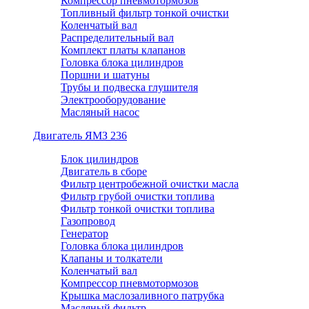
Компрессор пневмотормозов
Топливный фильтр тонкой очистки
Коленчатый вал
Распределительный вал
Комплект платы клапанов
Головка блока цилиндров
Поршни и шатуны
Трубы и подвеска глушителя
Электрооборудование
Масляный насос
Двигатель ЯМЗ 236
Блок цилиндров
Двигатель в сборе
Фильтр центробежной очистки масла
Фильтр грубой очистки топлива
Фильтр тонкой очистки топлива
Газопровод
Генератор
Головка блока цилиндров
Клапаны и толкатели
Коленчатый вал
Компрессор пневмотормозов
Крышка маслозаливного патрубка
Масляный фильтр