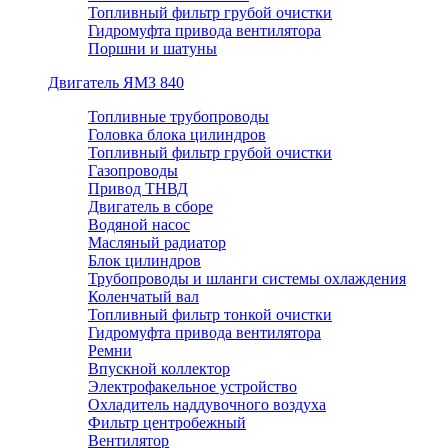
Топливный фильтр грубой очистки
Гидромуфта привода вентилятора
Поршни и шатуны
Двигатель ЯМЗ 840
Топливные трубопроводы
Головка блока цилиндров
Топливный фильтр грубой очистки
Газопроводы
Привод ТНВД
Двигатель в сборе
Водяной насос
Масляный радиатор
Блок цилиндров
Трубопроводы и шланги системы охлаждения
Коленчатый вал
Топливный фильтр тонкой очистки
Гидромуфта привода вентилятора
Ремни
Впускной коллектор
Электрофакельное устройство
Охладитель наддувочного воздуха
Фильтр центробежный
Вентилятор