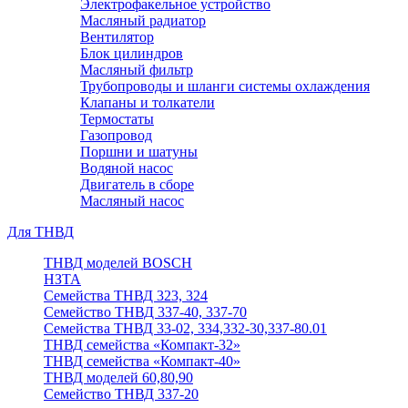
Электрофакельное устройство
Масляный радиатор
Вентилятор
Блок цилиндров
Масляный фильтр
Трубопроводы и шланги системы охлаждения
Клапаны и толкатели
Термостаты
Газопровод
Поршни и шатуны
Водяной насос
Двигатель в сборе
Масляный насос
Для ТНВД
ТНВД моделей BOSCH
НЗТА
Семейства ТНВД 323, 324
Семейство ТНВД 337-40, 337-70
Семейства ТНВД 33-02, 334,332-30,337-80.01
ТНВД семейства «Компакт-32»
ТНВД семейства «Компакт-40»
ТНВД моделей 60,80,90
Семейство ТНВД 337-20