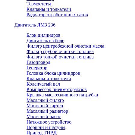
Термостаты
Клапаны и толкатели
Радиатор отработанных газов
Двигатель ЯМЗ 236
Блок цилиндров
Двигатель в сборе
Фильтр центробежной очистки масла
Фильтр грубой очистки топлива
Фильтр тонкой очистки топлива
Газопровод
Генератор
Головка блока цилиндров
Клапаны и толкатели
Коленчатый вал
Компрессор пневмотормозов
Крышка маслозаливного патрубка
Масляный фильтр
Масляный картер
Масляный радиатор
Масляный насос
Натяжное устройство
Поршни и шатуны
Привод ТНВД