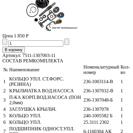
Цена
1 850 Р
Артикул: 7511-1307003-11
СОСТАВ РЕМКОМПЛЕКТА
Номенклатурный
Кол-
№
Наименование
номер
во
КОЛЬЦО УПЛ. СТ.ФОРС.
1
236-1003114-В
1
(РЕЗИНА)
2
KPЫЛЬЧATKA BOД.HACOCА
236-1307032-В
1
П-КА КОРП.ВОД.НАСОСА (ПОН
3
236-1307048-Б
1
2,0мм)
4
ЗАГЛУШКА КРЫЛЬЧ.
236-1307078
1
5
КОЛЬЦО УПЛ.
240-1005582 Б
1
6
КОЛЬЦО УПЛ.
25.3111 2302
1
ПОДШИПНИК ОДНОСТ.УПЛ.
7
6-1160304 АК
2