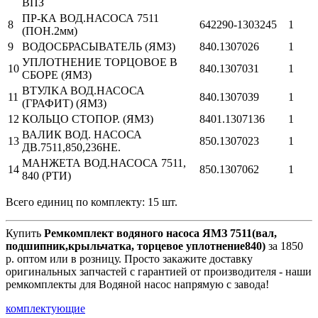
ВПЗ
ПР-КА ВОД.НАСОСА 7511
8
642290-1303245
1
(ПОН.2мм)
9
ВОДОСБРАСЫВАТЕЛЬ (ЯМЗ)
840.1307026
1
УПЛОТНЕНИЕ ТОРЦОВОЕ В
10
840.1307031
1
СБОРЕ (ЯМЗ)
BTУЛKA ВОД.НАСОСА
11
840.1307039
1
(ГРАФИТ) (ЯМЗ)
12
КОЛЬЦО СТОПОР. (ЯМЗ)
8401.1307136
1
ВАЛИК ВОД. НАСОСА
13
850.1307023
1
ДВ.7511,850,236НЕ.
МАНЖЕТА ВОД.НАСОСА 7511,
14
850.1307062
1
840 (РТИ)
Всего единиц по комплекту: 15 шт.
Купить
Ремкомплект водяного насоса ЯМЗ 7511(вал,
подшипник,крыльчатка, торцевое уплотнение840)
за 1850
р. оптом или в розницу. Просто закажите доставку
оригинальных запчастей с гарантией от производителя - наши
ремкомплекты для Водяной насос напрямую с завода!
комплектующие