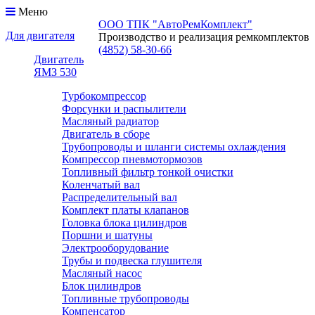
Меню
ООО ТПК "АвтоРемКомплект"
Для двигателя
Производство и реализация ремкомплектов
(4852)
58-30-66
Двигатель
ЯМЗ 530
Турбокомпрессор
Форсунки и распылители
Масляный радиатор
Двигатель в сборе
Трубопроводы и шланги системы охлаждения
Компрессор пневмотормозов
Топливный фильтр тонкой очистки
Коленчатый вал
Распределительный вал
Комплект платы клапанов
Головка блока цилиндров
Поршни и шатуны
Электрооборудование
Трубы и подвеска глушителя
Масляный насос
Блок цилиндров
Топливные трубопроводы
Компенсатор