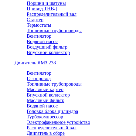
Поршни и шатуны
Привод ТНВД
Распределительный вал
Стартер
Термостаты
Топливные трубопроводы
Вентилятор
Водяной насос
Воздушный фильтр
Впускной коллектор
Двигатель ЯМЗ 238
Вентилятор
Газопровод
Топливные трубопроводы
Масляный картер
Впускной коллектор
Масляный фильтр
Водяной насос
Головка блока цилиндра
Турбокомпрессор
Электрофакельное устройство
Распределительный вал
Двигатель в сборе