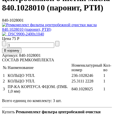
840.1028010 (паронит, РТИ)
840-1028001
Цена
75 Р
Артикул: 840-1028001
СОСТАВ РЕМКОМПЛЕКТА
Номенклатурный
Кол-
№
Наименование
номер
во
1
КОЛЬЦО УПЛ.
236-1028246
1
2
КОЛЬЦО УПЛ.
25.3111 2228
1
ПР-КА КОРПУСА ФЦОМ. (ПМБ.
3
840.1028025
1
1,0 мм)
Всего единиц по комплекту: 3 шт.
Купить
Ремкомплект фильтра центробежной очистки