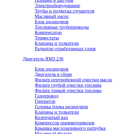
Поршни и шатуны
Электрооборудование
Трубы и подвеска глушителя
Масляный насос
Блок цилиндров
Топливные трубопроводы
Компенсатор
Термостаты
Клапаны и толкатели
Радиатор отработанных газов
Двигатель ЯМЗ 236
Блок цилиндров
Двигатель в сборе
Фильтр центробежной очистки масла
Фильтр грубой очистки топлива
Фильтр тонкой очистки топлива
Газопровод
Генератор
Головка блока цилиндров
Клапаны и толкатели
Коленчатый вал
Компрессор пневмотормозов
Крышка маслозаливного патрубка
Масляный фильтр