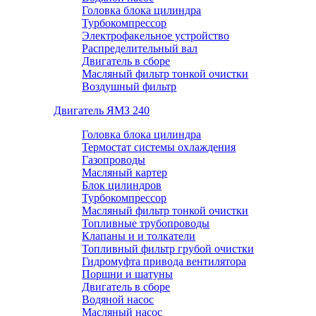
Головка блока цилиндра
Турбокомпрессор
Электрофакельное устройство
Распределительный вал
Двигатель в сборе
Масляный фильтр тонкой очистки
Воздушный фильтр
Двигатель ЯМЗ 240
Головка блока цилиндра
Термостат системы охлаждения
Газопроводы
Масляный картер
Блок цилиндров
Турбокомпрессор
Масляный фильтр тонкой очистки
Топливные трубопроводы
Клапаны и и толкатели
Топливный фильтр грубой очистки
Гидромуфта привода вентилятора
Поршни и шатуны
Двигатель в сборе
Водяной насос
Масляный насос