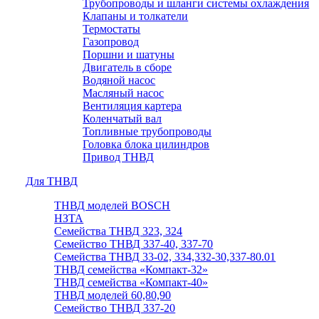
Трубопроводы и шланги системы охлаждения
Клапаны и толкатели
Термостаты
Газопровод
Поршни и шатуны
Двигатель в сборе
Водяной насос
Масляный насос
Вентиляция картера
Коленчатый вал
Топливные трубопроводы
Головка блока цилиндров
Привод ТНВД
Для ТНВД
ТНВД моделей BOSCH
НЗТА
Семейства ТНВД 323, 324
Семейство ТНВД 337-40, 337-70
Семейства ТНВД 33-02, 334,332-30,337-80.01
ТНВД семейства «Компакт-32»
ТНВД семейства «Компакт-40»
ТНВД моделей 60,80,90
Семейство ТНВД 337-20