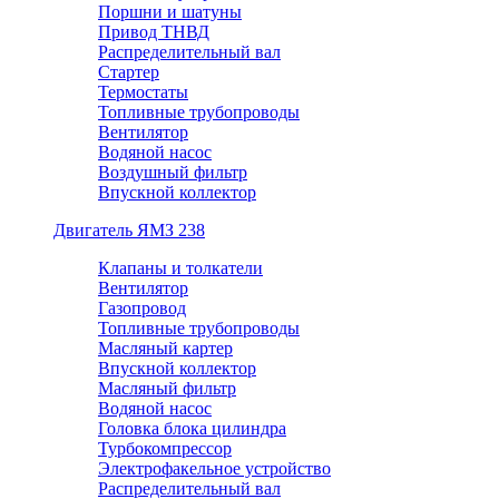
Поршни и шатуны
Привод ТНВД
Распределительный вал
Стартер
Термостаты
Топливные трубопроводы
Вентилятор
Водяной насос
Воздушный фильтр
Впускной коллектор
Двигатель ЯМЗ 238
Клапаны и толкатели
Вентилятор
Газопровод
Топливные трубопроводы
Масляный картер
Впускной коллектор
Масляный фильтр
Водяной насос
Головка блока цилиндра
Турбокомпрессор
Электрофакельное устройство
Распределительный вал