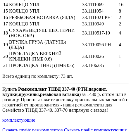
14
КОЛЬЦО УПЛ.
33.1111069
16
15
КОЛЬЦО УПЛ.
33.1111054
8
16
РЕЗЬБОВАЯ ВСТАВКА (ЯЗДА)
33.1111021 РН1
2
17
КОЛЬЦО УПЛ.
33.1110949
2
СУХАРЬ ВЕДУЩ. ШЕСТЕРНИ
18
33.1110517-10
4
(НОВ. ОБР.)
ВТУЛКА ГРУЗА (ЛАТУНЬ)
19
33.1110056 РН
4
(ЯЗДА)
ПРОКЛАДКА ВЕРХНЕЙ
20
33.1110026
1
КРЫШКИ (ПМБ 0.6)
21
ПРОКЛАДКА ТННД (ПМБ 0.6)
33.1106285
1
Всего единиц по комплекту: 73 шт.
Купить
Ремкомплект ТНВД 337-40 (РТИ,паронит,
втулки,пружины,резьбовая вставка)
за 1430 р. оптом или в
розницу. Просто закажите доставку оригинальных запчастей с
гарантией от производителя - наши ремкомплекты для
Семейство ТНВД 337-40, 337-70 напрямую с завода!
комплектующие
Скачать прайс ремкомплектов
Скачать прайс комплектующих