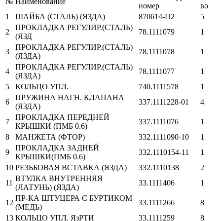
№
Наименование
номер
во
1
ШАЙБА (СТАЛЬ) (ЯЗДА)
870614-П2
5
ПРОКЛАДКА РЕГУЛИР.(СТАЛЬ)
2
78.1111079
1
(ЯЗД
ПРОКЛАДКА РЕГУЛИР.(СТАЛЬ)
3
78.1111078
1
(ЯЗДА)
ПРОКЛАДКА РЕГУЛИР.(СТАЛЬ)
4
78.1111077
1
(ЯЗДА)
5
КОЛЬЦО УПЛ.
740.1111578
1
ПРУЖИНА НАГН. КЛАПАНА
6
337.1111228-01
4
(ЯЗДА)
ПРОКЛАДКА ПЕРЕДНЕЙ
7
337.1111076
1
КРЫШКИ (ПМБ 0.6)
8
МАНЖЕТА (ФТОР)
332.1111090-10
1
ПРОКЛАДКА ЗАДНЕЙ
9
332.1110154-11
1
КРЫШКИ(ПМБ 0.6)
10
РЕЗЬБОВАЯ ВСТАВКА (ЯЗДА)
332.1110138
2
ВТУЛКА ВНУТРЕННЯЯ
11
33.1111406
1
(ЛАТУНЬ) (ЯЗДА)
ПР-КА ШТУЦЕРА С БУРТИКОМ
12
33.1111266
8
(МЕДЬ)
13
КОЛЬЦО УПЛ. ЯзРТИ
33.1111259
8