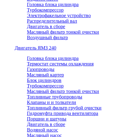
Головка блока цилиндра
Турбокомпрессор
Электрофакельное устройство
Распределительный вал
Двигатель в сборе
Масляный фильтр тонкой очистки
Воздушный фильтр
Двигатель ЯМЗ 240
Головка блока цилиндра
Термостат системы охлаждения
Газопроводы
Масляный картер
Блок цилиндров
Турбокомпрессор
Масляный фильтр тонкой очистки
Топливные трубопроводы
Клапаны и и толкатели
Топливный фильтр грубой очистки
Гидромуфта привода вентилятора
Поршни и шатуны
Двигатель в сборе
Водяной насос
Масляный насос