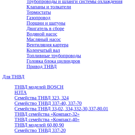
Трубопроводы и шланги системы охлаждения
Клапаны и толкатели
Термостаты
Газопровод
Поршни и шатуны
Двигатель в сборе
Водяной насос
Масляный насос
Вентиляция картера
Коленчатый вал
Топливные трубопроводы
Головка блока цилиндров
Привод ТНВД
Для ТНВД
ТНВД моделей BOSCH
НЗТА
Семейства ТНВД 323, 324
Семейство ТНВД 337-40, 337-70
Семейства ТНВД 33-02, 334,332-30,337-80.01
ТНВД семейства «Компакт-32»
ТНВД семейства «Компакт-40»
ТНВД моделей 60,80,90
Семейство ТНВД 337-20