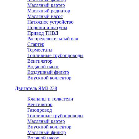
Масляный картер
Масляный радиатор
Масляный насос
Натяжное устройство
Поршни и шатуны
Привод ТНВД
Распределительный вал
Стартер
Термостаты
Топливные трубопроводы
Вентилятор
Водяной насос
Воздушный фильтр
Впускной коллектор
Двигатель ЯМЗ 238
Клапаны и толкатели
Вентилятор
Газопровод
Топливные трубопроводы
Масляный картер
Впускной коллектор
Масляный фильтр
Водяной насос