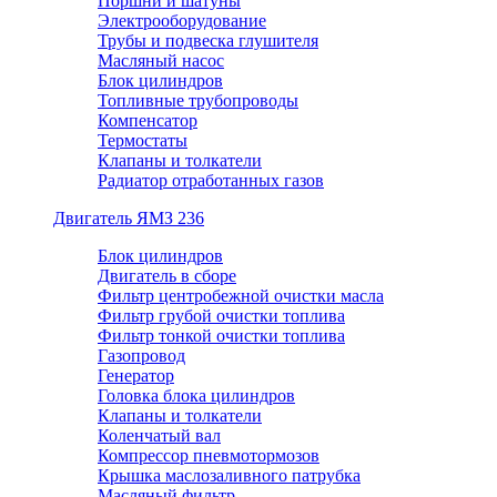
Поршни и шатуны
Электрооборудование
Трубы и подвеска глушителя
Масляный насос
Блок цилиндров
Топливные трубопроводы
Компенсатор
Термостаты
Клапаны и толкатели
Радиатор отработанных газов
Двигатель ЯМЗ 236
Блок цилиндров
Двигатель в сборе
Фильтр центробежной очистки масла
Фильтр грубой очистки топлива
Фильтр тонкой очистки топлива
Газопровод
Генератор
Головка блока цилиндров
Клапаны и толкатели
Коленчатый вал
Компрессор пневмотормозов
Крышка маслозаливного патрубка
Масляный фильтр